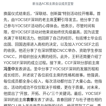
新当选AC和主席会议成员宣誓
换届仪式结束后，“深联结、创新篇”特别活动拉开帷幕。首
先，由YOCSEF深圳的老主席
王轩
引导发言。他分享了自
己参与YOCSEF活动的心得体会。他表示，尽管时间有
限，但YOCSEF活动对他来说始终优先级最高，因为这里
充满了年轻和活力。他回顾了自己的经历，包括博士毕业后
出国、回国选择进入高校的决定，以及加入YOCSEF之后
的收获。他还分享了在深圳赞助CNCC举办、资助学生参加
CNCC，并组织创业大赛的经历。此外，王轩还简要介绍了
YOCSEF深圳的成立过程。接下来，CCF深圳分部前主席
冯圣中
发表讲话。圣中分享了YOCSEF深圳的发展历程和
成长经历，并述说了各位前任主席的性格和故事。他强调，
每位成员都全身心投入，每次活动都付出了大量心血。他指
出，活动的成功不仅仅取决于规模，更在于质量。对未来，
他提出了“开放、开拓、开心”三个关键词。最后，YOCSEF
深圳的前主席
袁春
发表了讲话。袁春回顾了与杜子德在相约
横琴CLUB上关于改变与创新的讨论。他还提到了广州、香