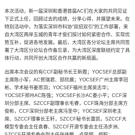
本次活动，新一届深圳和香港首届AC们在大家的共同见证
下正式上任，回顾过去的成绩，分享心得，并展望未来。在
特别活动中，为落实深圳市科协“双招双引”的工作部署，来
自大湾区两岸五城的青年才俊们探讨如何紧密合作、实现优
势互补，促进各地发展。最后，大湾区各分论坛主席共同签
署了大湾区分论坛合作备忘录，为大湾区深度联结约定了具
体行动，共同开创大湾区合作共赢的新局面。
出席本次会议的有CCF副秘书长王新霞；YOCSEF总部副
主席陈小军，AC贺瑞君、邸欣晨；YOCSEF广州主席李冠
彬、学术秘书姜思羽；YOCSEF福州主席吴志华；
YOCSEF郑州AC陈强；YOCSEF长沙AC娄小平；CCF深
圳分部主席、SZCCF副理事长毛睿，CCF珠海分部主席方
俊彬，CCF深圳分部老主席冯圣中；YOCSEF深圳老主
席、SZCCF理事长王轩，SZCCF秘书长雷凯，SZCCF大
模型专委会主任袁春、SZCCF开源专委会主任汤步洲、
SZCCF开源专委会副主任张伟鹏、卢昱明、郑毅；