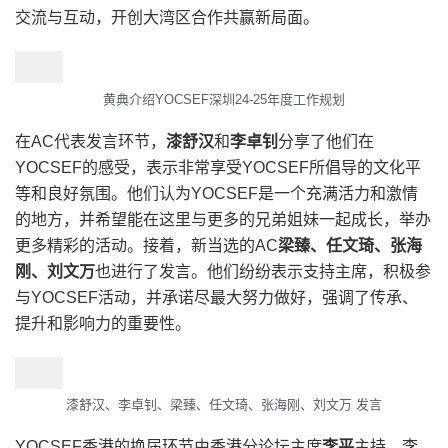
交流与互动，开创大湾区合作共赢新局面。
黄典介绍YOCSEF深圳24-25年度工作规划
在AC代表发言环节，
漆舒汉
和
李卓钊
分享了他们在
YOCSEF的感受，表示非常享受YOCSEF所倡导的文化平
等和良好氛围。他们认为YOCSEF是一个充满活力和激情
的地方，并希望能在这里与更多的兄弟姐妹一起成长，举办
更多精彩的活动。接着，新当选的AC
梁臻、任文琦、张海
刚、刘文万
也进行了发言。他们纷纷表示支持主席，积极参
与YOCSEF活动，并承诺尽最大努力做好，强调了传承、
提升和影响力的重要性。
漆舒汉、李卓钊、梁臻、任文琦、张海刚、刘文万 发言
YOCSEF香港的换届环节由香港分论坛主席
李平
主持。李