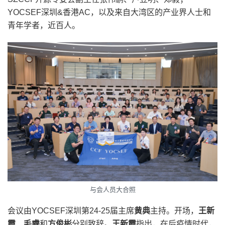
YOCSEF深圳&香港AC，以及来自大湾区的产业界人士和
青年学者，近百人。
与会人员大合照
会议由YOCSEF深圳第24-25届主席
黄典
主持。开场，
王新
霞
、
毛睿
和
方俊彬
分别致辞。
王新霞
指出，在后疫情时代，