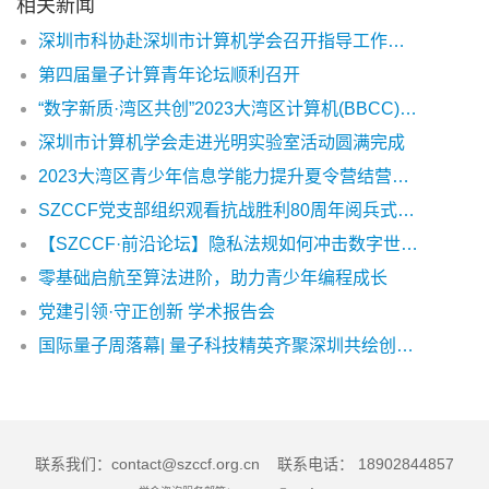
相关新闻
深圳市科协赴深圳市计算机学会召开指导工作调研会
第四届量子计算青年论坛顺利召开
“数字新质·湾区共创”2023大湾区计算机(BBCC)精彩回顾
深圳市计算机学会走进光明实验室活动圆满完成
2023大湾区青少年信息学能力提升夏令营结营播报~
SZCCF党支部组织观看抗战胜利80周年阅兵式，凝聚科技报国力量
【SZCCF·前沿论坛】隐私法规如何冲击数字世界？论坛实录
零基础启航至算法进阶，助力青少年编程成长
党建引领·守正创新 学术报告会
国际量子周落幕| 量子科技精英齐聚深圳共绘创新蓝图
联系我们：contact@szccf.org.cn 联系电话： 18902844857