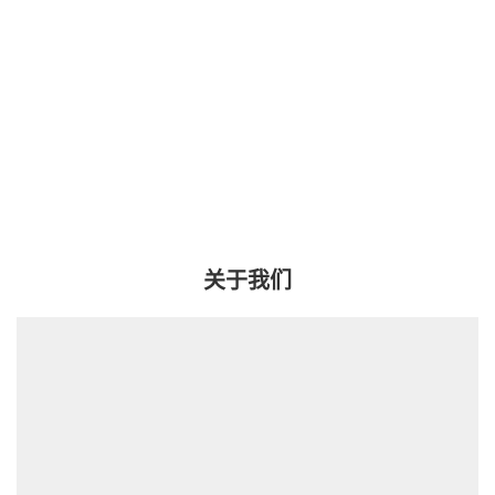
获取科技活动资讯、加入学生社群
添加时请备注：姓名 + 学校 / 年级 + 身份
关于我们