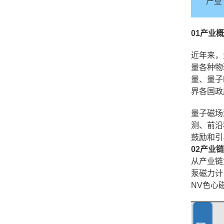
产业
01产业
近年来，
量各种物
量、量子
界各国政
量子磁场
测、前沿
鼓励和引
02产业
从产业链
泵磁力计
NV色心