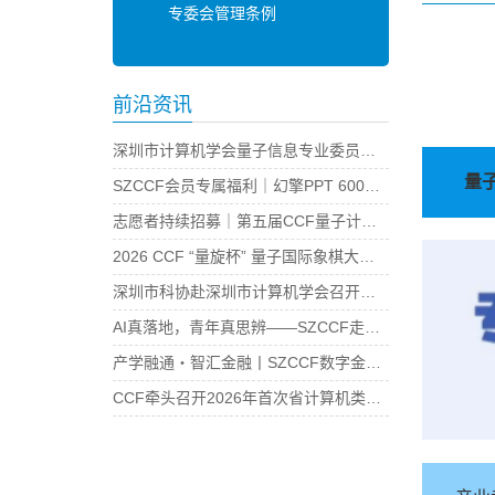
专委会管理条例
前沿资讯
深圳市计算机学会量子信息专业委员会第二届换届选举结果公示
量子
SZCCF会员专属福利｜幻擎PPT 600积分体验礼包上线！
志愿者持续招募｜第五届CCF量子计算大会暨第五届大湾区量子科学论坛邀你加入！
2026 CCF “量旋杯” 量子国际象棋大湾区总决赛圆满落幕
深圳市科协赴深圳市计算机学会召开指导工作调研会
AI真落地，青年真思辨——SZCCF走进锐软科技暨思辨研讨活动圆满举行
产学融通・智汇金融丨SZCCF数字金融专委会金融科技学术产业交流活动圆满落幕
CCF牵头召开2026年首次省计算机类学会联席会议——共探科技社团治理现代化 促进省计算机类学会协同提升